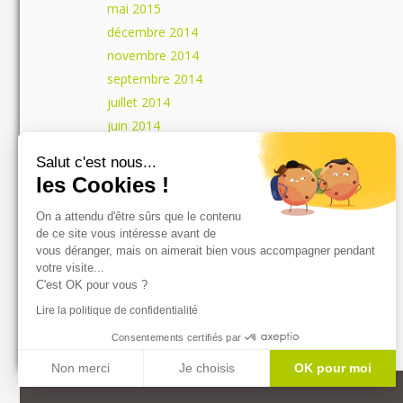
mai 2015
décembre 2014
novembre 2014
septembre 2014
juillet 2014
juin 2014
mai 2014
Salut c'est nous...
avril 2014
les Cookies !
mars 2014
On a attendu d'être sûrs que le contenu
février 2014
de ce site vous intéresse avant de
vous déranger, mais on aimerait bien vous accompagner pendant
votre visite...
Catégories
C'est OK pour vous ?
Actualités
Lire la politique de confidentialité
Consentements certifiés par
Non merci
Je choisis
OK pour moi
Axeptio consent
Plateforme de Gestion du Consentement : Personnalisez vos Optio