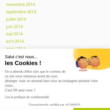
novembre 2014
septembre 2014
juillet 2014
juin 2014
mai 2014
avril 2014
mars 2014
février 2014
Salut c'est nous...
les Cookies !
Catégories
On a attendu d'être sûrs que le contenu de
ce site vous intéresse avant de vous
Actualités
déranger, mais on aimerait bien vous accompagner pendant votre
visite...
C'est OK pour vous ?
Conception & réalisation
Lire la politique de confidentialité
Agence de communication Multi Web
| © Cellastab |
Consentements certifiés par
Mentions légales
|
Confidentialité
|
Cookies
|
Contact