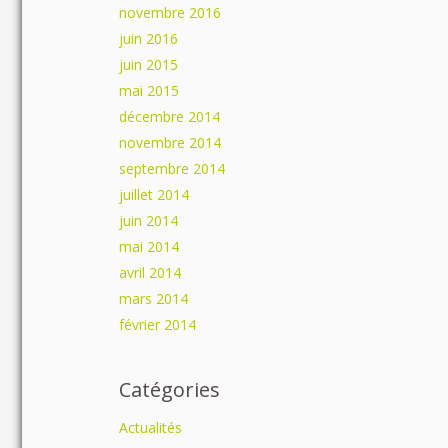
novembre 2016
juin 2016
juin 2015
mai 2015
décembre 2014
novembre 2014
septembre 2014
juillet 2014
juin 2014
mai 2014
Salut c'est nous...
avril 2014
les Cookies !
mars 2014
On a attendu d'être sûrs que le contenu
février 2014
de ce site vous intéresse avant de
vous déranger, mais on aimerait bien vous accompagner pendant
votre visite...
Catégories
C'est OK pour vous ?
Actualités
Lire la politique de confidentialité