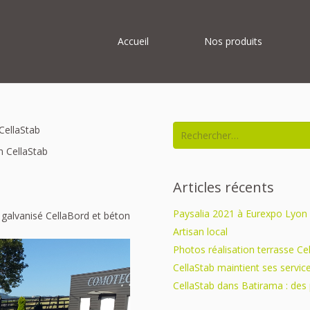
Accueil
Nos produits
Rechercher :
CellaStab
n CellaStab
Articles récents
Paysalia 2021 à Eurexpo Lyon
r galvanisé CellaBord et béton
Artisan local
Photos réalisation terrasse Ce
CellaStab maintient ses service
CellaStab dans Batirama : des 