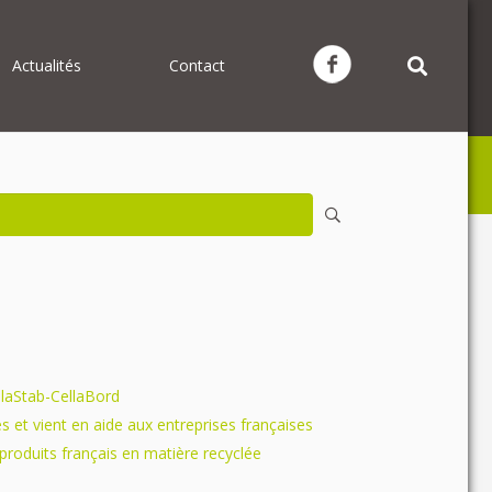
Actualités
Contact
llaStab-CellaBord
s et vient en aide aux entreprises françaises
produits français en matière recyclée